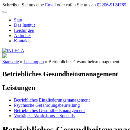
Skip
Schreiben Sie uns eine
Email
oder rufen Sie uns an
02206-9124769
to
content
Start
Das Institut
Leistungen
Aktuelles
Kontakt
Startseite
»
Leistungen
»
Betriebliches Gesundheitsmanagement
Betriebliches Gesundheitsmanagement
Leistungen
Betriebliches Eingliederungsmanagement
Psychische Gefährdungsbeurteilung
Betriebliches Gesundheitsmanagement
Vorträge – Workshops – Specials
Betriebliches Gesundheitsmana